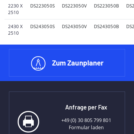
2230 X
DS223050S
DS223050V
DS223050B
DS
2510
2430 X
DS243050S
DS243050V
DS243050B
DS
2510
Zum Zaunplaner
Anfrage per Fax
+49 (0) 30 805 799 801
Formular laden