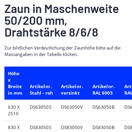
Zaun in Maschenweite
50/200 mm,
Drahtstärke 8/6/8
Zur bildlichen Verdeutlichung der Zaunhöhe bitte auf die
Massangaben in der Tabelle klicken.
Höhe
x
Breite
Artikelnr.
Artikelnr.
Artikelnr.
Art
in mm
Stahl - roh
verzinkt
RAL 6005
RAL
630 X
DS63050S
DS63050V
DS63050B
DS
2510
830 X
DS83050S
DS83050V
DS83050B
DS